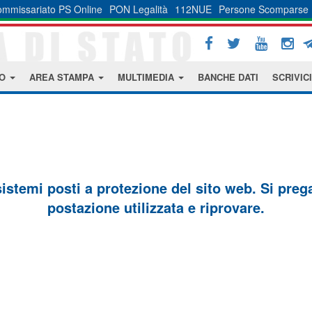
mmissariato PS Online
PON Legalità
112NUE
Persone Scomparse
MO
AREA STAMPA
MULTIMEDIA
BANCHE DATI
SCRIVICI
sistemi posti a protezione del sito web. Si prega 
postazione utilizzata e riprovare.