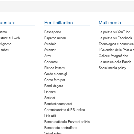
uesture
Per il cittadino
Multimedia
siamo
Passaporto
La polizia su YouTube
sture sul web
Espatrio minori
La polizia su Facebook
del giorno
Stradale
Tecnologica e comunica
 rubati
Stranieri
I Calendari della Polizia 
Armi
Gallerie fotografiche
Concorsi
La musica della Banda
Elenco latitanti
Social media policy
Guide e consigli
Come fare per
Bandi di gara
Licenze
Scrivici
Bambini scomparsi
Commissariato di P.S. online
Link utili
Banca dati delle Forze di polizia
Banconote contraffatte
Veicoli rubati