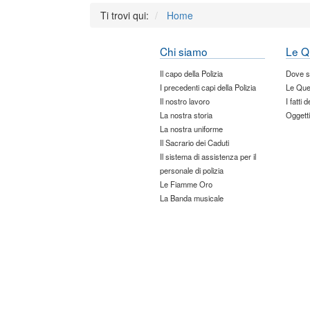
Ti trovi qui:
Home
Chi siamo
Le Q
Il capo della Polizia
Dove 
I precedenti capi della Polizia
Le Que
Il nostro lavoro
I fatti 
La nostra storia
Oggetti
La nostra uniforme
Il Sacrario dei Caduti
Il sistema di assistenza per il
personale di polizia
Le Fiamme Oro
La Banda musicale