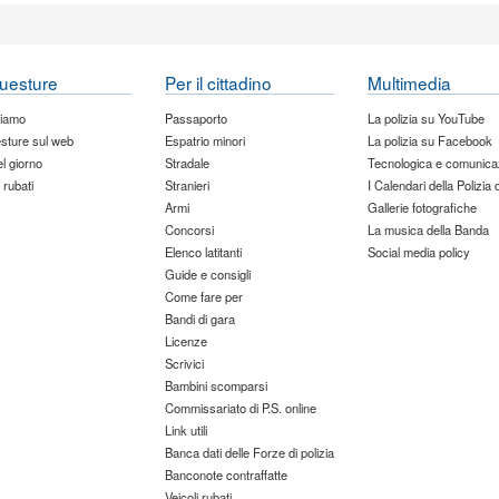
uesture
Per il cittadino
Multimedia
siamo
Passaporto
La polizia su YouTube
sture sul web
Espatrio minori
La polizia su Facebook
del giorno
Stradale
Tecnologica e comunica
 rubati
Stranieri
I Calendari della Polizia 
Armi
Gallerie fotografiche
Concorsi
La musica della Banda
Elenco latitanti
Social media policy
Guide e consigli
Come fare per
Bandi di gara
Licenze
Scrivici
Bambini scomparsi
Commissariato di P.S. online
Link utili
Banca dati delle Forze di polizia
Banconote contraffatte
Veicoli rubati