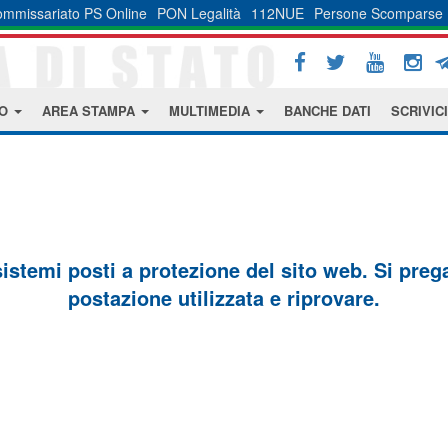
mmissariato PS Online
PON Legalità
112NUE
Persone Scomparse
MO
AREA STAMPA
MULTIMEDIA
BANCHE DATI
SCRIVICI
sistemi posti a protezione del sito web. Si prega 
postazione utilizzata e riprovare.