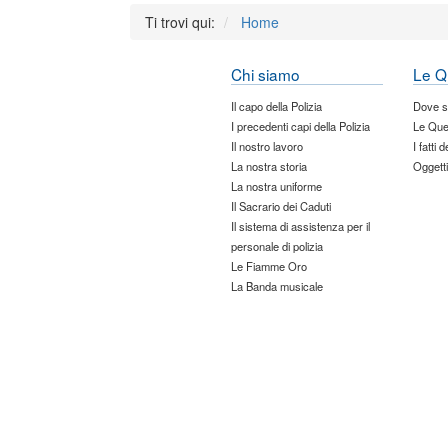
Ti trovi qui:
Home
Chi siamo
Le Q
Il capo della Polizia
Dove 
I precedenti capi della Polizia
Le Que
Il nostro lavoro
I fatti 
La nostra storia
Oggetti
La nostra uniforme
Il Sacrario dei Caduti
Il sistema di assistenza per il
personale di polizia
Le Fiamme Oro
La Banda musicale