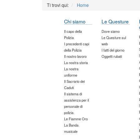
Ti trovi qui:
Home
Chi siamo
Le Questure
Il capo della
Dove siamo
Polizia
Le Questure sul
I precedenti capi
web
della Polizia
I fatti del giorno
Il nostro lavoro
Oggetti rubati
La nostra storia
La nostra
uniforme
Il Sacrario dei
Caduti
Il sistema di
assistenza per il
personale di
polizia
Le Fiamme Oro
La Banda
musicale