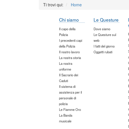
Ti trovi qui:
Home
Chi siamo
Le Questure
Il capo della
Dove siamo
Polizia
Le Questure sul
I precedenti capi
web
della Polizia
I fatti del giorno
Il nostro lavoro
Oggetti rubati
La nostra storia
La nostra
uniforme
Il Sacrario dei
Caduti
Il sistema di
assistenza per il
personale di
polizia
Le Fiamme Oro
La Banda
musicale