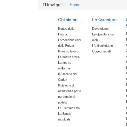
Ti trovi qui:
Home
Chi siamo
Le Questure
Il capo della
Dove siamo
Polizia
Le Questure sul
I precedenti capi
web
della Polizia
I fatti del giorno
Il nostro lavoro
Oggetti rubati
La nostra storia
La nostra
uniforme
Il Sacrario dei
Caduti
Il sistema di
assistenza per il
personale di
polizia
Le Fiamme Oro
La Banda
musicale