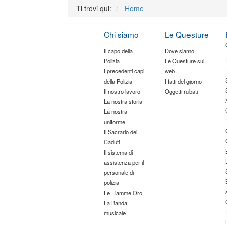
Ti trovi qui:
Home
Chi siamo
Le Questure
Il capo della
Dove siamo
Polizia
Le Questure sul
I precedenti capi
web
della Polizia
I fatti del giorno
Il nostro lavoro
Oggetti rubati
La nostra storia
La nostra
uniforme
Il Sacrario dei
Caduti
Il sistema di
assistenza per il
personale di
polizia
Le Fiamme Oro
La Banda
musicale