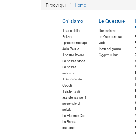
Ti trovi qui:
Home
Chi siamo
Le Questure
Il capo della
Dove siamo
Polizia
Le Questure sul
I precedenti capi
web
della Polizia
I fatti del giorno
Il nostro lavoro
Oggetti rubati
La nostra storia
La nostra
uniforme
Il Sacrario dei
Caduti
Il sistema di
assistenza per il
personale di
polizia
Le Fiamme Oro
La Banda
musicale