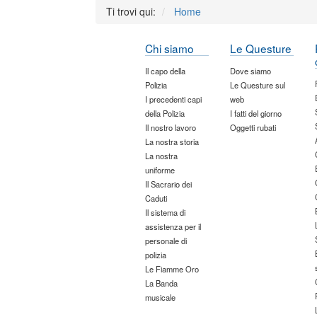
Ti trovi qui:
Home
Chi siamo
Le Questure
Il capo della
Dove siamo
Polizia
Le Questure sul
I precedenti capi
web
della Polizia
I fatti del giorno
Il nostro lavoro
Oggetti rubati
La nostra storia
La nostra
uniforme
Il Sacrario dei
Caduti
Il sistema di
assistenza per il
personale di
polizia
Le Fiamme Oro
La Banda
musicale