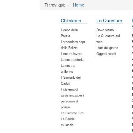
Ti trovi qui:
Home
Chi siamo
Le Questure
Il capo della
Dove siamo
Polizia
Le Questure sul
I precedenti capi
web
della Polizia
I fatti del giorno
Il nostro lavoro
Oggetti rubati
La nostra storia
La nostra
uniforme
Il Sacrario dei
Caduti
Il sistema di
assistenza per il
personale di
polizia
Le Fiamme Oro
La Banda
musicale