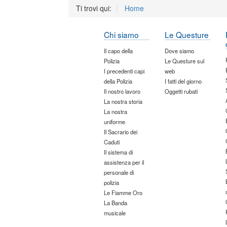
Ti trovi qui:
Home
Chi siamo
Le Questure
Il capo della
Dove siamo
Polizia
Le Questure sul
I precedenti capi
web
della Polizia
I fatti del giorno
Il nostro lavoro
Oggetti rubati
La nostra storia
La nostra
uniforme
Il Sacrario dei
Caduti
Il sistema di
assistenza per il
personale di
polizia
Le Fiamme Oro
La Banda
musicale