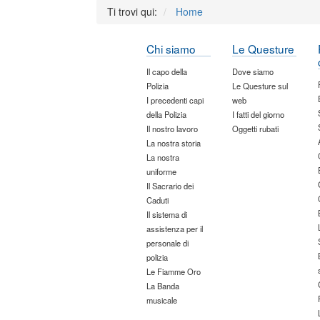
Ti trovi qui:
Home
Chi siamo
Le Questure
Il capo della
Dove siamo
Polizia
Le Questure sul
I precedenti capi
web
della Polizia
I fatti del giorno
Il nostro lavoro
Oggetti rubati
La nostra storia
La nostra
uniforme
Il Sacrario dei
Caduti
Il sistema di
assistenza per il
personale di
polizia
Le Fiamme Oro
La Banda
musicale