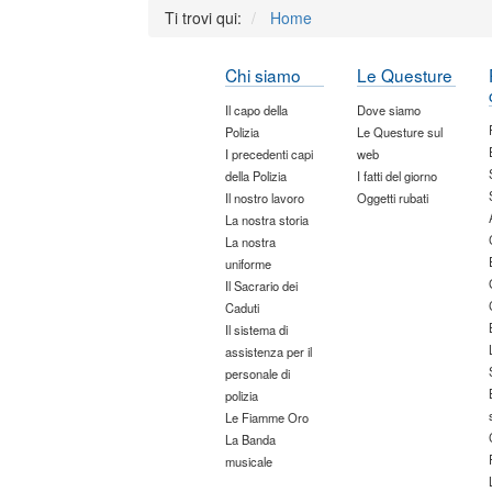
Ti trovi qui:
Home
Chi siamo
Le Questure
Il capo della
Dove siamo
Polizia
Le Questure sul
I precedenti capi
web
della Polizia
I fatti del giorno
Il nostro lavoro
Oggetti rubati
La nostra storia
La nostra
uniforme
Il Sacrario dei
Caduti
Il sistema di
assistenza per il
personale di
polizia
Le Fiamme Oro
La Banda
musicale