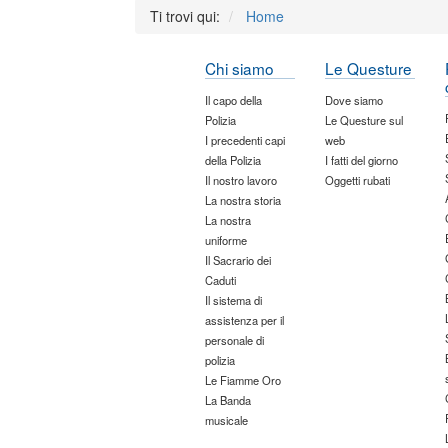
Ti trovi qui:
Home
Chi siamo
Le Questure
Il capo della
Dove siamo
Polizia
Le Questure sul
I precedenti capi
web
della Polizia
I fatti del giorno
Il nostro lavoro
Oggetti rubati
La nostra storia
La nostra
uniforme
Il Sacrario dei
Caduti
Il sistema di
assistenza per il
personale di
polizia
Le Fiamme Oro
La Banda
musicale