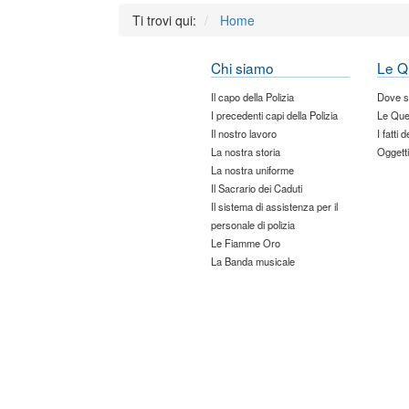
Ti trovi qui:
Home
Chi siamo
Le Q
Il capo della Polizia
Dove 
I precedenti capi della Polizia
Le Que
Il nostro lavoro
I fatti 
La nostra storia
Oggetti
La nostra uniforme
Il Sacrario dei Caduti
Il sistema di assistenza per il
personale di polizia
Le Fiamme Oro
La Banda musicale