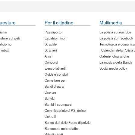
uesture
Per il cittadino
Multimedia
siamo
Passaporto
La polizia su YouTube
sture sul web
Espatrio minori
La polizia su Facebook
del giorno
Stradale
Tecnologica e comunica
 rubati
Stranieri
I Calendari della Polizia 
Armi
Gallerie fotografiche
Concorsi
La musica della Banda
Elenco latitanti
Social media policy
Guide e consigli
Come fare per
Bandi di gara
Licenze
Scrivici
Bambini scomparsi
Commissariato di P.S. online
Link utili
Banca dati delle Forze di polizia
Banconote contraffatte
Veicoli rubati