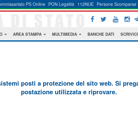
mmissariato PS Online
PON Legalità
112NUE
Persone Scomparse
MO
AREA STAMPA
MULTIMEDIA
BANCHE DATI
SCRIVICI
sistemi posti a protezione del sito web. Si prega 
postazione utilizzata e riprovare.