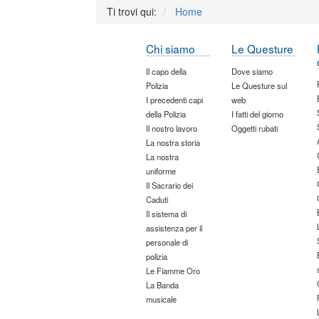
Ti trovi qui:
Home
Chi siamo
Le Questure
Il capo della
Dove siamo
Polizia
Le Questure sul
I precedenti capi
web
della Polizia
I fatti del giorno
Il nostro lavoro
Oggetti rubati
La nostra storia
La nostra
uniforme
Il Sacrario dei
Caduti
Il sistema di
assistenza per il
personale di
polizia
Le Fiamme Oro
La Banda
musicale