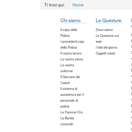
Ti trovi qui:
Home
Chi siamo
Le Questure
Il capo della
Dove siamo
Polizia
Le Questure sul
I precedenti capi
web
della Polizia
I fatti del giorno
Il nostro lavoro
Oggetti rubati
La nostra storia
La nostra
uniforme
Il Sacrario dei
Caduti
Il sistema di
assistenza per il
personale di
polizia
Le Fiamme Oro
La Banda
musicale