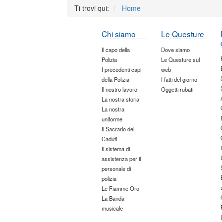
Ti trovi qui:
Home
Chi siamo
Le Questure
Il capo della
Dove siamo
Polizia
Le Questure sul
I precedenti capi
web
della Polizia
I fatti del giorno
Il nostro lavoro
Oggetti rubati
La nostra storia
La nostra
uniforme
Il Sacrario dei
Caduti
Il sistema di
assistenza per il
personale di
polizia
Le Fiamme Oro
La Banda
musicale