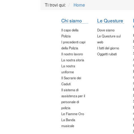
Ti trovi qui:
Home
Chi siamo
Le Questure
Il capo della
Dove siamo
Polizia
Le Questure sul
I precedenti capi
web
della Polizia
I fatti del giorno
Il nostro lavoro
Oggetti rubati
La nostra storia
La nostra
uniforme
Il Sacrario dei
Caduti
Il sistema di
assistenza per il
personale di
polizia
Le Fiamme Oro
La Banda
musicale