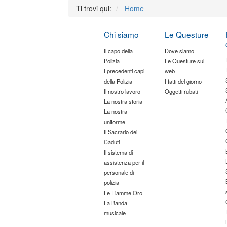
Ti trovi qui:
Home
Chi siamo
Le Questure
Il capo della
Dove siamo
Polizia
Le Questure sul
I precedenti capi
web
della Polizia
I fatti del giorno
Il nostro lavoro
Oggetti rubati
La nostra storia
La nostra
uniforme
Il Sacrario dei
Caduti
Il sistema di
assistenza per il
personale di
polizia
Le Fiamme Oro
La Banda
musicale