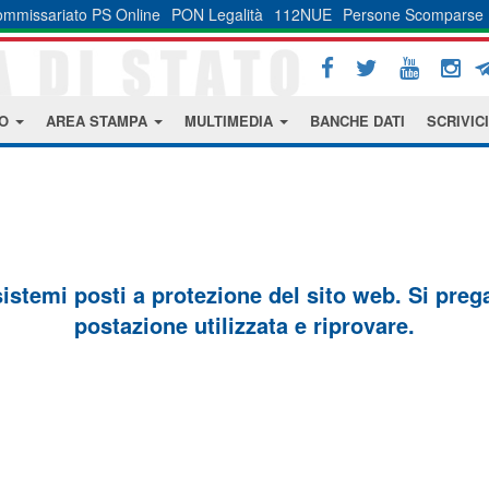
mmissariato PS Online
PON Legalità
112NUE
Persone Scomparse
MO
AREA STAMPA
MULTIMEDIA
BANCHE DATI
SCRIVICI
sistemi posti a protezione del sito web. Si prega 
postazione utilizzata e riprovare.