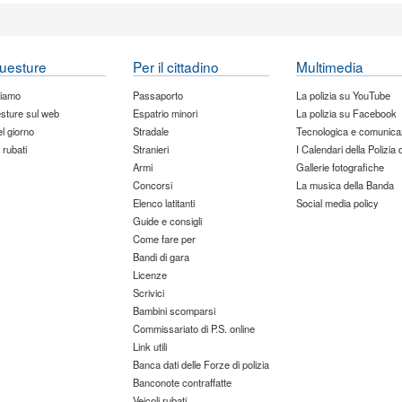
uesture
Per il cittadino
Multimedia
siamo
Passaporto
La polizia su YouTube
sture sul web
Espatrio minori
La polizia su Facebook
del giorno
Stradale
Tecnologica e comunica
 rubati
Stranieri
I Calendari della Polizia 
Armi
Gallerie fotografiche
Concorsi
La musica della Banda
Elenco latitanti
Social media policy
Guide e consigli
Come fare per
Bandi di gara
Licenze
Scrivici
Bambini scomparsi
Commissariato di P.S. online
Link utili
Banca dati delle Forze di polizia
Banconote contraffatte
Veicoli rubati