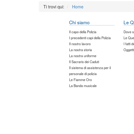
Ti trovi qui:
Home
Chi siamo
Le Q
Il capo della Polizia
Dove 
I precedenti capi della Polizia
Le Que
Il nostro lavoro
I fatti 
La nostra storia
Oggetti
La nostra uniforme
Il Sacrario dei Caduti
Il sistema di assistenza per il
personale di polizia
Le Fiamme Oro
La Banda musicale