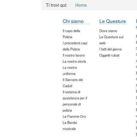
Ti trovi qui:
Home
Chi siamo
Le Questure
Il capo della
Dove siamo
Polizia
Le Questure sul
I precedenti capi
web
della Polizia
I fatti del giorno
Il nostro lavoro
Oggetti rubati
La nostra storia
La nostra
uniforme
Il Sacrario dei
Caduti
Il sistema di
assistenza per il
personale di
polizia
Le Fiamme Oro
La Banda
musicale