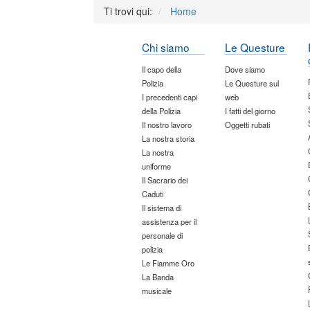
Ti trovi qui:
Home
Chi siamo
Le Questure
Il capo della
Dove siamo
Polizia
Le Questure sul
I precedenti capi
web
della Polizia
I fatti del giorno
Il nostro lavoro
Oggetti rubati
La nostra storia
La nostra
uniforme
Il Sacrario dei
Caduti
Il sistema di
assistenza per il
personale di
polizia
Le Fiamme Oro
La Banda
musicale