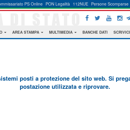
mmissariato PS Online
PON Legalità
112NUE
Persone Scomparse
MO
AREA STAMPA
MULTIMEDIA
BANCHE DATI
SCRIVICI
sistemi posti a protezione del sito web. Si prega 
postazione utilizzata e riprovare.