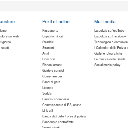
uesture
Per il cittadino
Multimedia
siamo
Passaporto
La polizia su YouTube
sture sul web
Espatrio minori
La polizia su Facebook
del giorno
Stradale
Tecnologica e comunica
 rubati
Stranieri
I Calendari della Polizia 
Armi
Gallerie fotografiche
Concorsi
La musica della Banda
Elenco latitanti
Social media policy
Guide e consigli
Come fare per
Bandi di gara
Licenze
Scrivici
Bambini scomparsi
Commissariato di P.S. online
Link utili
Banca dati delle Forze di polizia
Banconote contraffatte
Veicoli rubati