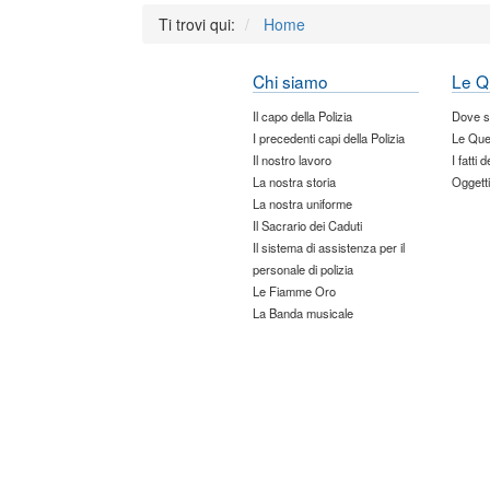
Ti trovi qui:
Home
Chi siamo
Le Q
Il capo della Polizia
Dove 
I precedenti capi della Polizia
Le Que
Il nostro lavoro
I fatti 
La nostra storia
Oggetti
La nostra uniforme
Il Sacrario dei Caduti
Il sistema di assistenza per il
personale di polizia
Le Fiamme Oro
La Banda musicale