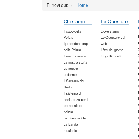
Ti trovi qui:
Home
Chi siamo
Le Questure
Il capo della
Dove siamo
Polizia
Le Questure sul
I precedenti capi
web
della Polizia
I fatti del giorno
Il nostro lavoro
Oggetti rubati
La nostra storia
La nostra
uniforme
Il Sacrario dei
Caduti
Il sistema di
assistenza per il
personale di
polizia
Le Fiamme Oro
La Banda
musicale