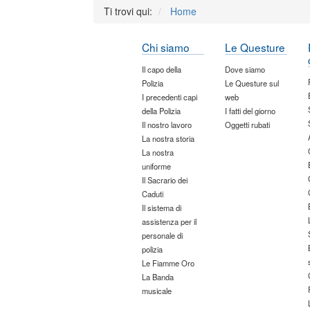
Ti trovi qui:
Home
Chi siamo
Le Questure
Il capo della
Dove siamo
Polizia
Le Questure sul
I precedenti capi
web
della Polizia
I fatti del giorno
Il nostro lavoro
Oggetti rubati
La nostra storia
La nostra
uniforme
Il Sacrario dei
Caduti
Il sistema di
assistenza per il
personale di
polizia
Le Fiamme Oro
La Banda
musicale