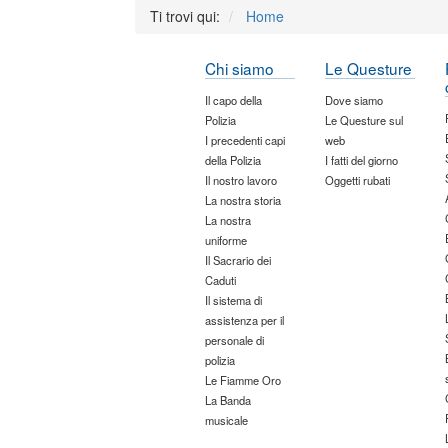
Ti trovi qui:
Home
Chi siamo
Le Questure
Il capo della
Dove siamo
Polizia
Le Questure sul
I precedenti capi
web
della Polizia
I fatti del giorno
Il nostro lavoro
Oggetti rubati
La nostra storia
La nostra
uniforme
Il Sacrario dei
Caduti
Il sistema di
assistenza per il
personale di
polizia
Le Fiamme Oro
La Banda
musicale