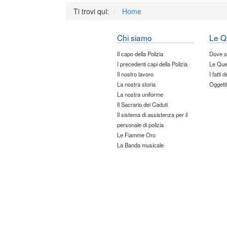
Ti trovi qui:
Home
Chi siamo
Le Q
Il capo della Polizia
Dove 
I precedenti capi della Polizia
Le Que
Il nostro lavoro
I fatti 
La nostra storia
Oggetti
La nostra uniforme
Il Sacrario dei Caduti
Il sistema di assistenza per il
personale di polizia
Le Fiamme Oro
La Banda musicale