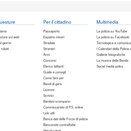
uesture
Per il cittadino
Multimedia
siamo
Passaporto
La polizia su YouTube
sture sul web
Espatrio minori
La polizia su Facebook
del giorno
Stradale
Tecnologica e comunica
 rubati
Stranieri
I Calendari della Polizia 
Armi
Gallerie fotografiche
Concorsi
La musica della Banda
Elenco latitanti
Social media policy
Guide e consigli
Come fare per
Bandi di gara
Licenze
Scrivici
Bambini scomparsi
Commissariato di P.S. online
Link utili
Banca dati delle Forze di polizia
Banconote contraffatte
Veicoli rubati