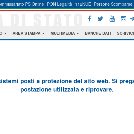
mmissariato PS Online
PON Legalità
112NUE
Persone Scomparse
MO
AREA STAMPA
MULTIMEDIA
BANCHE DATI
SCRIVICI
sistemi posti a protezione del sito web. Si prega 
postazione utilizzata e riprovare.