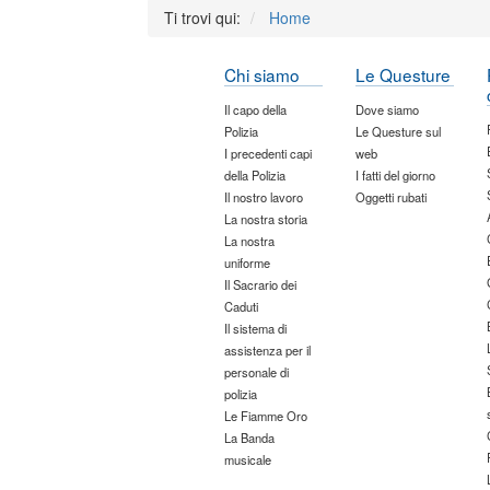
Ti trovi qui:
Home
Chi siamo
Le Questure
Il capo della
Dove siamo
Polizia
Le Questure sul
I precedenti capi
web
della Polizia
I fatti del giorno
Il nostro lavoro
Oggetti rubati
La nostra storia
La nostra
uniforme
Il Sacrario dei
Caduti
Il sistema di
assistenza per il
personale di
polizia
Le Fiamme Oro
La Banda
musicale