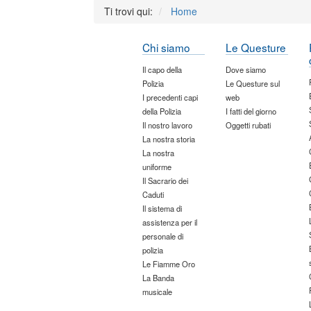
Ti trovi qui:
Home
Chi siamo
Le Questure
Il capo della
Dove siamo
Polizia
Le Questure sul
I precedenti capi
web
della Polizia
I fatti del giorno
Il nostro lavoro
Oggetti rubati
La nostra storia
La nostra
uniforme
Il Sacrario dei
Caduti
Il sistema di
assistenza per il
personale di
polizia
Le Fiamme Oro
La Banda
musicale