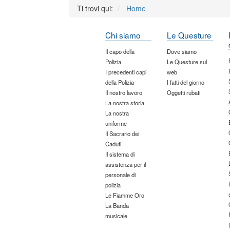
Ti trovi qui:
Home
Chi siamo
Le Questure
Il capo della
Dove siamo
Polizia
Le Questure sul
I precedenti capi
web
della Polizia
I fatti del giorno
Il nostro lavoro
Oggetti rubati
La nostra storia
La nostra
uniforme
Il Sacrario dei
Caduti
Il sistema di
assistenza per il
personale di
polizia
Le Fiamme Oro
La Banda
musicale