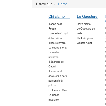
Ti trovi qui:
Home
Chi siamo
Le Questure
Il capo della
Dove siamo
Polizia
Le Questure sul
I precedenti capi
web
della Polizia
I fatti del giorno
Il nostro lavoro
Oggetti rubati
La nostra storia
La nostra
uniforme
Il Sacrario dei
Caduti
Il sistema di
assistenza per il
personale di
polizia
Le Fiamme Oro
La Banda
musicale