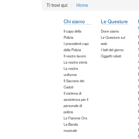
Ti trovi qui:
Home
Chi siamo
Le Questure
Il capo della
Dove siamo
Polizia
Le Questure sul
I precedenti capi
web
della Polizia
I fatti del giorno
Il nostro lavoro
Oggetti rubati
La nostra storia
La nostra
uniforme
Il Sacrario dei
Caduti
Il sistema di
assistenza per il
personale di
polizia
Le Fiamme Oro
La Banda
musicale