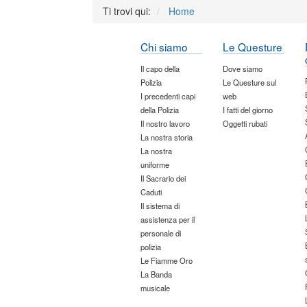
Ti trovi qui:
Home
Chi siamo
Le Questure
Il capo della
Dove siamo
Polizia
Le Questure sul
I precedenti capi
web
della Polizia
I fatti del giorno
Il nostro lavoro
Oggetti rubati
La nostra storia
La nostra
uniforme
Il Sacrario dei
Caduti
Il sistema di
assistenza per il
personale di
polizia
Le Fiamme Oro
La Banda
musicale