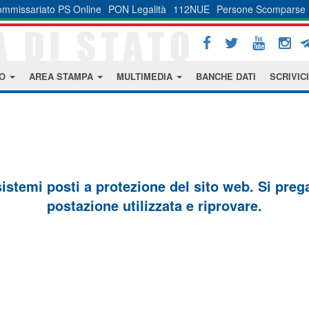
mmissariato PS Online
PON Legalità
112NUE
Persone Scomparse
MO
AREA STAMPA
MULTIMEDIA
BANCHE DATI
SCRIVICI
sistemi posti a protezione del sito web. Si prega 
postazione utilizzata e riprovare.