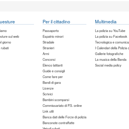
uesture
Per il cittadino
Multimedia
siamo
Passaporto
La polizia su YouTube
sture sul web
Espatrio minori
La polizia su Facebook
del giorno
Stradale
Tecnologica e comunica
 rubati
Stranieri
I Calendari della Polizia 
Armi
Gallerie fotografiche
Concorsi
La musica della Banda
Elenco latitanti
Social media policy
Guide e consigli
Come fare per
Bandi di gara
Licenze
Scrivici
Bambini scomparsi
Commissariato di P.S. online
Link utili
Banca dati delle Forze di polizia
Banconote contraffatte
Veicoli rubati