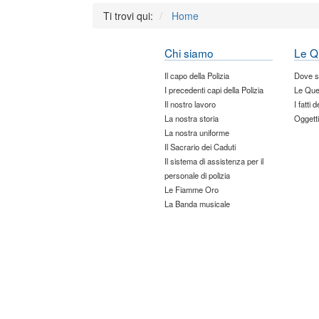
Ti trovi qui:
Home
Chi siamo
Le Q
Il capo della Polizia
Dove 
I precedenti capi della Polizia
Le Que
Il nostro lavoro
I fatti 
La nostra storia
Oggetti
La nostra uniforme
Il Sacrario dei Caduti
Il sistema di assistenza per il
personale di polizia
Le Fiamme Oro
La Banda musicale