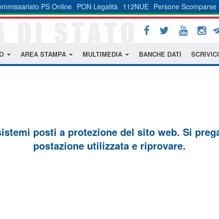
mmissariato PS Online
PON Legalità
112NUE
Persone Scomparse
MO
AREA STAMPA
MULTIMEDIA
BANCHE DATI
SCRIVICI
sistemi posti a protezione del sito web. Si prega 
postazione utilizzata e riprovare.