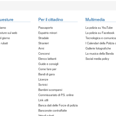
uesture
Per il cittadino
Multimedia
siamo
Passaporto
La polizia su YouTube
sture sul web
Espatrio minori
La polizia su Facebook
del giorno
Stradale
Tecnologica e comunica
 rubati
Stranieri
I Calendari della Polizia 
Armi
Gallerie fotografiche
Concorsi
La musica della Banda
Elenco latitanti
Social media policy
Guide e consigli
Come fare per
Bandi di gara
Licenze
Scrivici
Bambini scomparsi
Commissariato di P.S. online
Link utili
Banca dati delle Forze di polizia
Banconote contraffatte
Veicoli rubati