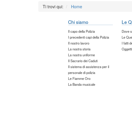
Ti trovi qui:
Home
Chi siamo
Le Q
Il capo della Polizia
Dove 
I precedenti capi della Polizia
Le Que
Il nostro lavoro
I fatti 
La nostra storia
Oggetti
La nostra uniforme
Il Sacrario dei Caduti
Il sistema di assistenza per il
personale di polizia
Le Fiamme Oro
La Banda musicale