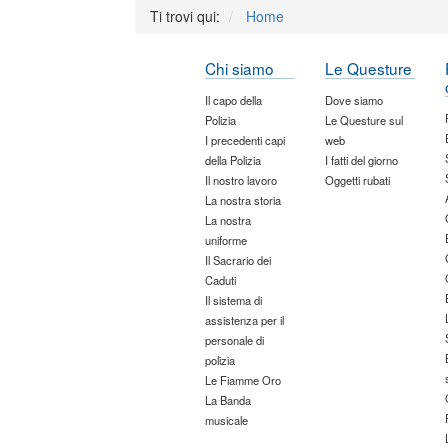
Ti trovi qui:
Home
Chi siamo
Le Questure
Il capo della
Dove siamo
Polizia
Le Questure sul
I precedenti capi
web
della Polizia
I fatti del giorno
Il nostro lavoro
Oggetti rubati
La nostra storia
La nostra
uniforme
Il Sacrario dei
Caduti
Il sistema di
assistenza per il
personale di
polizia
Le Fiamme Oro
La Banda
musicale