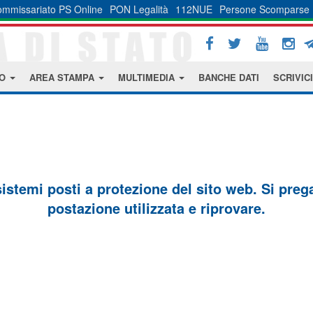
mmissariato PS Online
PON Legalità
112NUE
Persone Scomparse
MO
AREA STAMPA
MULTIMEDIA
BANCHE DATI
SCRIVICI
sistemi posti a protezione del sito web. Si prega 
postazione utilizzata e riprovare.