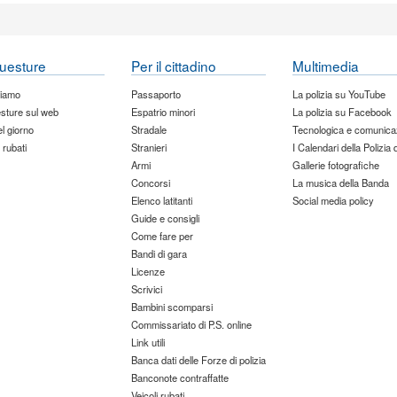
uesture
Per il cittadino
Multimedia
siamo
Passaporto
La polizia su YouTube
sture sul web
Espatrio minori
La polizia su Facebook
del giorno
Stradale
Tecnologica e comunica
 rubati
Stranieri
I Calendari della Polizia 
Armi
Gallerie fotografiche
Concorsi
La musica della Banda
Elenco latitanti
Social media policy
Guide e consigli
Come fare per
Bandi di gara
Licenze
Scrivici
Bambini scomparsi
Commissariato di P.S. online
Link utili
Banca dati delle Forze di polizia
Banconote contraffatte
Veicoli rubati