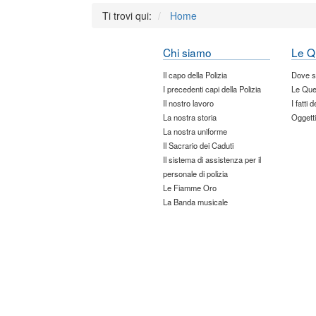
Ti trovi qui:
Home
Chi siamo
Le Q
Il capo della Polizia
Dove 
I precedenti capi della Polizia
Le Que
Il nostro lavoro
I fatti 
La nostra storia
Oggetti
La nostra uniforme
Il Sacrario dei Caduti
Il sistema di assistenza per il
personale di polizia
Le Fiamme Oro
La Banda musicale