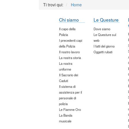
Ti trovi qui:
Home
Chi siamo
Le Questure
Il capo della
Dove siamo
Polizia
Le Questure sul
I precedenti capi
web
della Polizia
I fatti del giorno
Il nostro lavoro
Oggetti rubati
La nostra storia
La nostra
uniforme
Il Sacrario dei
Caduti
Il sistema di
assistenza per il
personale di
polizia
Le Fiamme Oro
La Banda
musicale