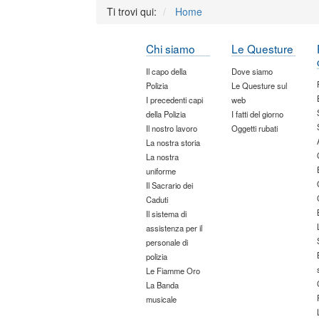
Ti trovi qui:
Home
Chi siamo
Le Questure
Il capo della
Dove siamo
Polizia
Le Questure sul
I precedenti capi
web
della Polizia
I fatti del giorno
Il nostro lavoro
Oggetti rubati
La nostra storia
La nostra
uniforme
Il Sacrario dei
Caduti
Il sistema di
assistenza per il
personale di
polizia
Le Fiamme Oro
La Banda
musicale