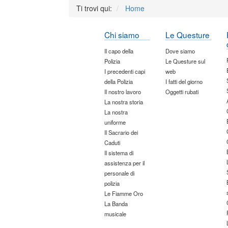
Ti trovi qui:
Home
Chi siamo
Le Questure
Il capo della
Dove siamo
Polizia
Le Questure sul
I precedenti capi
web
della Polizia
I fatti del giorno
Il nostro lavoro
Oggetti rubati
La nostra storia
La nostra
uniforme
Il Sacrario dei
Caduti
Il sistema di
assistenza per il
personale di
polizia
Le Fiamme Oro
La Banda
musicale