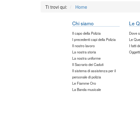
Ti trovi qui:
Home
Chi siamo
Le Q
Il capo della Polizia
Dove 
I precedenti capi della Polizia
Le Que
Il nostro lavoro
I fatti 
La nostra storia
Oggetti
La nostra uniforme
Il Sacrario dei Caduti
Il sistema di assistenza per il
personale di polizia
Le Fiamme Oro
La Banda musicale