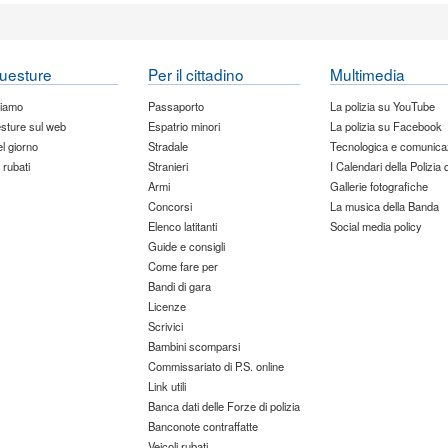
uesture
Per il cittadino
Multimedia
siamo
Passaporto
La polizia su YouTube
sture sul web
Espatrio minori
La polizia su Facebook
del giorno
Stradale
Tecnologica e comunica
 rubati
Stranieri
I Calendari della Polizia 
Armi
Gallerie fotografiche
Concorsi
La musica della Banda
Elenco latitanti
Social media policy
Guide e consigli
Come fare per
Bandi di gara
Licenze
Scrivici
Bambini scomparsi
Commissariato di P.S. online
Link utili
Banca dati delle Forze di polizia
Banconote contraffatte
Veicoli rubati