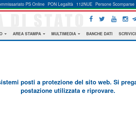
mmissariato PS Online
PON Legalità
112NUE
Persone Scomparse
MO
AREA STAMPA
MULTIMEDIA
BANCHE DATI
SCRIVICI
sistemi posti a protezione del sito web. Si prega 
postazione utilizzata e riprovare.