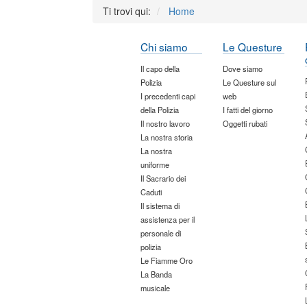
Ti trovi qui:
Home
Chi siamo
Le Questure
Il capo della
Dove siamo
Polizia
Le Questure sul
I precedenti capi
web
della Polizia
I fatti del giorno
Il nostro lavoro
Oggetti rubati
La nostra storia
La nostra
uniforme
Il Sacrario dei
Caduti
Il sistema di
assistenza per il
personale di
polizia
Le Fiamme Oro
La Banda
musicale