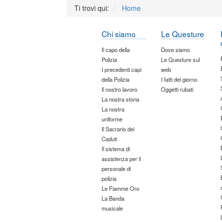
Ti trovi qui:
Home
Chi siamo
Le Questure
Il capo della
Dove siamo
Polizia
Le Questure sul
I precedenti capi
web
della Polizia
I fatti del giorno
Il nostro lavoro
Oggetti rubati
La nostra storia
La nostra
uniforme
Il Sacrario dei
Caduti
Il sistema di
assistenza per il
personale di
polizia
Le Fiamme Oro
La Banda
musicale