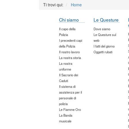
Ti trovi qui:
Home
Chi siamo
Le Questure
Il capo della
Dove siamo
Polizia
Le Questure sul
I precedenti capi
web
della Polizia
I fatti del giorno
Il nostro lavoro
Oggetti rubati
La nostra storia
La nostra
uniforme
Il Sacrario dei
Caduti
Il sistema di
assistenza per il
personale di
polizia
Le Fiamme Oro
La Banda
musicale