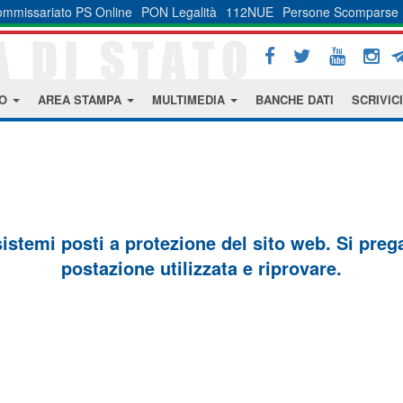
mmissariato PS Online
PON Legalità
112NUE
Persone Scomparse
MO
AREA STAMPA
MULTIMEDIA
BANCHE DATI
SCRIVICI
sistemi posti a protezione del sito web. Si prega 
postazione utilizzata e riprovare.