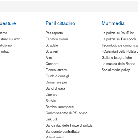
uesture
Per il cittadino
Multimedia
siamo
Passaporto
La polizia su YouTube
sture sul web
Espatrio minori
La polizia su Facebook
del giorno
Stradale
Tecnologica e comunica
 rubati
Stranieri
I Calendari della Polizia 
Armi
Gallerie fotografiche
Concorsi
La musica della Banda
Elenco latitanti
Social media policy
Guide e consigli
Come fare per
Bandi di gara
Licenze
Scrivici
Bambini scomparsi
Commissariato di P.S. online
Link utili
Banca dati delle Forze di polizia
Banconote contraffatte
Veicoli rubati