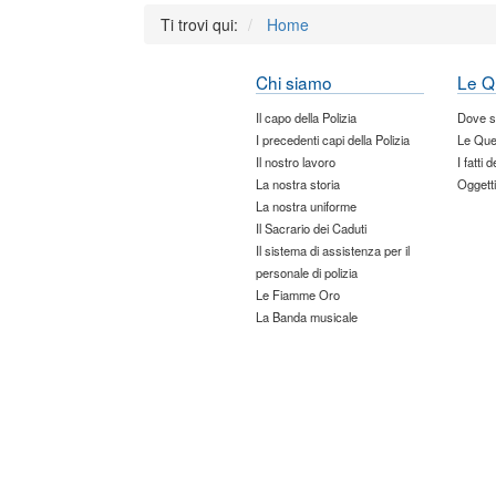
Ti trovi qui:
Home
Chi siamo
Le Q
Il capo della Polizia
Dove 
I precedenti capi della Polizia
Le Que
Il nostro lavoro
I fatti 
La nostra storia
Oggetti
La nostra uniforme
Il Sacrario dei Caduti
Il sistema di assistenza per il
personale di polizia
Le Fiamme Oro
La Banda musicale