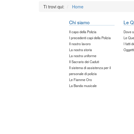
Ti trovi qui:
Home
Chi siamo
Le Q
Il capo della Polizia
Dove 
I precedenti capi della Polizia
Le Que
Il nostro lavoro
I fatti 
La nostra storia
Oggetti
La nostra uniforme
Il Sacrario dei Caduti
Il sistema di assistenza per il
personale di polizia
Le Fiamme Oro
La Banda musicale