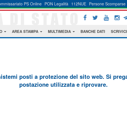
mmissariato PS Online
PON Legalità
112NUE
Persone Scomparse
MO
AREA STAMPA
MULTIMEDIA
BANCHE DATI
SCRIVICI
sistemi posti a protezione del sito web. Si prega 
postazione utilizzata e riprovare.