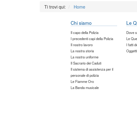
Ti trovi qui:
Home
Chi siamo
Le Q
Il capo della Polizia
Dove 
I precedenti capi della Polizia
Le Que
Il nostro lavoro
I fatti 
La nostra storia
Oggetti
La nostra uniforme
Il Sacrario dei Caduti
Il sistema di assistenza per il
personale di polizia
Le Fiamme Oro
La Banda musicale