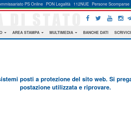
mmissariato PS Online
PON Legalità
112NUE
Persone Scomparse
MO
AREA STAMPA
MULTIMEDIA
BANCHE DATI
SCRIVICI
sistemi posti a protezione del sito web. Si prega 
postazione utilizzata e riprovare.