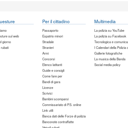
uesture
Per il cittadino
Multimedia
siamo
Passaporto
La polizia su YouTube
sture sul web
Espatrio minori
La polizia su Facebook
del giorno
Stradale
Tecnologica e comunica
 rubati
Stranieri
I Calendari della Polizia 
Armi
Gallerie fotografiche
Concorsi
La musica della Banda
Elenco latitanti
Social media policy
Guide e consigli
Come fare per
Bandi di gara
Licenze
Scrivici
Bambini scomparsi
Commissariato di P.S. online
Link utili
Banca dati delle Forze di polizia
Banconote contraffatte
Veicoli rubati