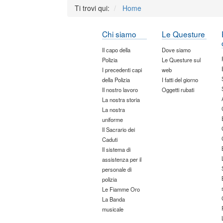
Ti trovi qui:
Home
Chi siamo
Le Questure
Il capo della
Dove siamo
Polizia
Le Questure sul
I precedenti capi
web
della Polizia
I fatti del giorno
Il nostro lavoro
Oggetti rubati
La nostra storia
La nostra
uniforme
Il Sacrario dei
Caduti
Il sistema di
assistenza per il
personale di
polizia
Le Fiamme Oro
La Banda
musicale