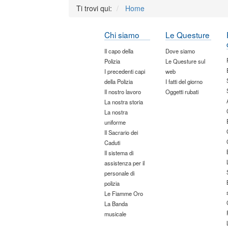
Ti trovi qui:
Home
Chi siamo
Le Questure
Il capo della
Dove siamo
Polizia
Le Questure sul
I precedenti capi
web
della Polizia
I fatti del giorno
Il nostro lavoro
Oggetti rubati
La nostra storia
La nostra
uniforme
Il Sacrario dei
Caduti
Il sistema di
assistenza per il
personale di
polizia
Le Fiamme Oro
La Banda
musicale