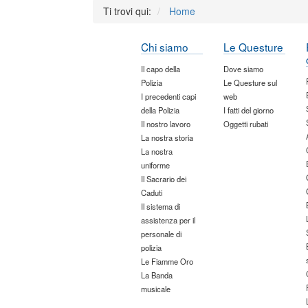
Ti trovi qui:
Home
Chi siamo
Le Questure
Il capo della
Dove siamo
Polizia
Le Questure sul
I precedenti capi
web
della Polizia
I fatti del giorno
Il nostro lavoro
Oggetti rubati
La nostra storia
La nostra
uniforme
Il Sacrario dei
Caduti
Il sistema di
assistenza per il
personale di
polizia
Le Fiamme Oro
La Banda
musicale